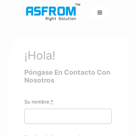
Ir
al
Alternar
contenido
navegación
Inicio
MÁQUINA PARA CALZADO
¡Hola!
MÁQUINA DE ESPUMA EVA
Póngase En Contacto Con
Nosotros
MÁQUINA DE CHANCLAS
Su nombre
*
MOHO
QUÍMICO