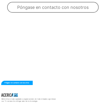
Póngase en contacto con nosotros
Póngase en contacto con nosotros
ACERCA DE
EVA
Mintech ha estado ayudando a organizaciones de todo el mundo a gestionar
sus TI con nuestro enfoque único de la tecnología.