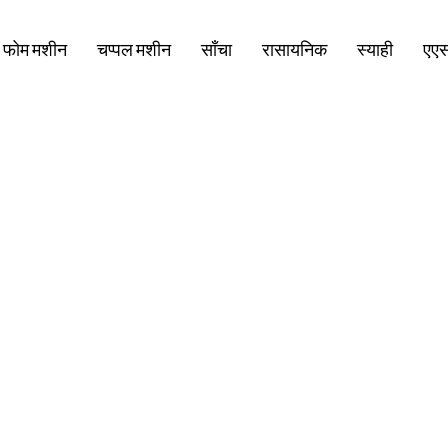
ए फोम मशीन
चप्पल मशीन
साँचा
रासायनिक
स्याही
एए