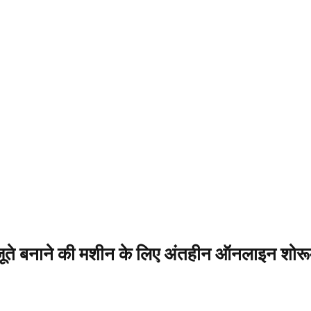
ूते बनाने की मशीन के लिए अंतहीन ऑनलाइन शोर
फुटवियर निर्माण फुटवियर मशीन (जूते की मशीन)