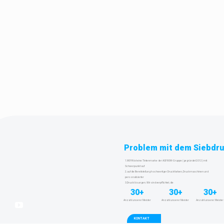
Problem mit dem Siebdr
1.MOYN ist eine Tintenmarke der ASFROM-Gruppe (gegründet 2012) mit
Schwerpunkt auf
2.auf die Bereitstellung hochwertiger Druckfarben, Druckmaschinen und
personalisierter
3.Drucklösungen. Wir sind verpflichtet, die
30+
30+
30+
Anzahl unserer Meister
Anzahl unserer Meister
Anzahl unserer Meister
KONTAKT