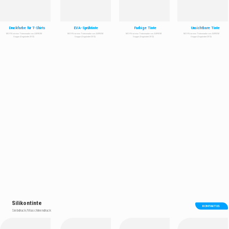
Druckfarbe für T-Shirts
EVA-Sprühtinte
Farbige Tinte
Unsichtbare Tinte
MOYN ist eine Tintenmarke von ASFROM
MOYN ist eine Tintenmarke von ASFROM
MOYN ist eine Tintenmarke von ASFROM
MOYN ist eine Tintenmarke von ASFROM
Gruppe (Gegründet 2012)
Gruppe (Gegründet 2012)
Gruppe (Gegründet 2012)
Gruppe (Gegründet 2012)
Silikontinte
KONTAKT US
Siebdruck/Maschinendruck