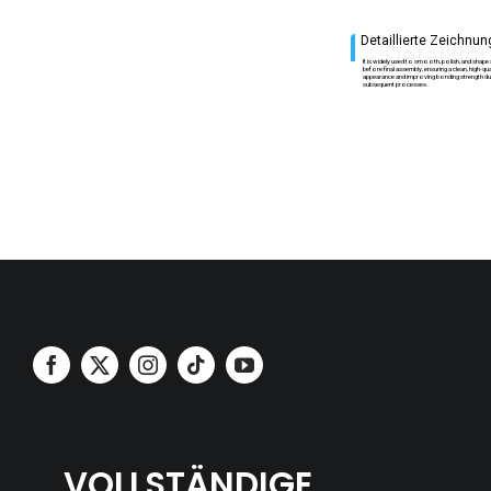
Detaillierte Zeichnun
Detailli
It is widely used to smooth, polish, and shape
before final assembly, ensuring a clean, high-qua
appearance and improving bonding strength du
subsequent processes.
VOLLSTÄNDIGE