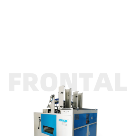
TINTE
ASFROM
Sohlenrand-Schleifmaschine
KONTAKT US
Sohlenrand-Schleifmaschine