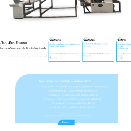
ประเด็นแรก
ประเด็นที่สอง
ข้อที่สาม
ปรียบเทียบลักษณะ
ลักษณะ
เรา: ไม่จำเป็นต้องใช้แม่พิมพ์; ยางลอยตัว
เรา: บล็อกยางอัตโนมัติที่ปรับเข้ากับได้หลากหลาย
เรา:ควบคุมแรงดันด้ว
ปรับความโค้ง
รูปทรงพื้นรองเท้าด้านนอก
สม่ำเสมอ
ประการของเครื่องจักรของเราเมื่อเปรียบเทียบกับผู้ผลิตรายอื่น
ปรับโดยอัตโนมัติ
การเปรียบเทียบ
พวกเขา: ปรับด้วยมือสำหรับรูปทรงรองเท้าแต่ละ
พวกเขา: ไม่จำเป็นต้องใช้แม่พิมพ์; ยางลอยตัว
พวกเขา: ต้องการการป
คู่;
ปรับความโค้ง
สม่ำเสมอ
ใช้เวลานาน
ความดัน
ยังคงประสบปัญหาในการใช้เครื่องจักรแบบดั้งเดิมอยู่หรือไม่?
1.ความแม่นยำต่ำ — ทำงานกับเส้นโค้งและรายละเอียดที่ซับซ้อนได้ยากใช่หรือไม่?
2.พื้นที่ทำงานที่มีฝุ่น — ไม่มีระบบเก็บฝุ่น สุขอนามัยไม่ดี?
3.เสียงดังมาก — การออกแบบแบบเปิด, เสียงดังและรบกวน?
4.ใช้งานยาก — ต้องการคนงานที่มีทักษะ ไม่เหมาะสำหรับผู้เริ่มต้น?
5ตำแหน่งคงที่ — ยากต่อการเคลื่อนย้ายหรือปรับ?
6. ประสิทธิภาพต่ำ — งานที่ต้องทำด้วยมือ, ผลลัพธ์ช้า?
ถึงเวลาอัปเกรดแล้ว.
ค้นพบพลังแห่งระบบอัตโนมัติอัจฉริยะที่คงทน—มั่นคง มีประสิทธิภาพ และใช้งานง่าย.
ติดต่อเรา