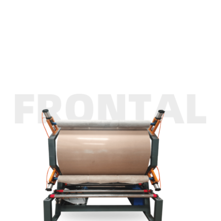
หมึก
Lamination Machine For Solvent Base Glue
ASFROM
Lamination Machine For Solvent Base Glue
ติดต่อเรา