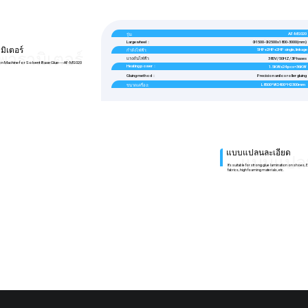
AF-MS020
รุ่น:
Large wheel：
Φ1500-Φ2500x1800-3000(mm)
มิเตอร์
5HP+2HP+2HP single, linkage
กำลังไฟฟ้า:
พารามิเตอร์
แรงดันไฟฟ้า:
380V/ 50HZ/ 3Phases
on Machine for Solvent Base Glue----AF-MS020
Heating power：
1.5KWx24 pcs=36KW
Gluing method：
Precision anilox roller gluing
L8500*W2400*H2300mm
ขนาดเครื่อง:
แบบแปลนละเอียด
แบบแปลน
It’s suitable for strong glue lamination on shoes, E
fabrics, high foaming materials, etc.