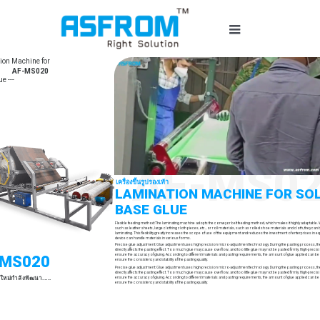
ข้าม
ไป
สลับ
ยัง
การนำ
เนื้อหา
ion Machine for
หน้าแรก
AF-MS020
ทาง
e ---
เครื่องจักรสำหรับรองเท้า
เครื่องทำโฟม EVA
AF-MS0
เครื่องขึ้นรูปรองเท้า
LAMINATION MACHINE FOR SO
BASE GLUE
เครื่องฟลิปฟล็อป
Flexible feeding method:The laminating machine adopts the conveyor belt feeding method, which makes it highly adaptable. Wh
such as leather sheets, large clothing cloth pieces, etc., or roll materials, such as rolled shoe materials and cloth, they ca
laminating. This flexibility greatly increases the scope of use of the equipment and reduces the investment of enterprises in
device can handle materials in various forms.
Precise glue adjustment: Glue adjustment uses high-precision micro-adjustment technology. During the pasting process, t
directly affects the pasting effect. Too much glue may cause overflow, and too little glue may not be pasted firmly. High-preci
เชื้อรา
ensure the accuracy of gluing. According to different materials and pasting requirements, the amount of glue applied can be
-MS020
ensure the consistency and stability of the pasting quality.
Precise glue adjustment: Glue adjustment uses high-precision micro-adjustment technology. During the pasting process, t
directly affects the pasting effect. Too much glue may cause overflow, and too little glue may not be pasted firmly. High-preci
ใหม่กำลังพัฒนา.....
ensure the accuracy of gluing. According to different materials and pasting requirements, the amount of glue applied can be
ensure the consistency and stability of the pasting quality.
สารเคมี