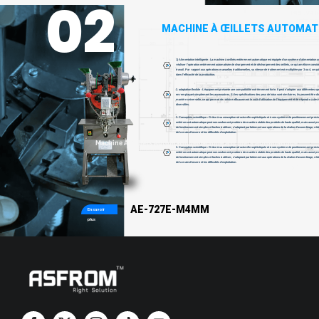
02
MACHINE À ŒILLETS AUTOMAT
INK
1) Alimentation intelligente : La machine à œillets entièrement automatique est équipée d'un système d'alimentation a
réaliser l'opération entièrement automatisée de chargement et de déchargement des œillets, ce qui améliore considé
travail. Par rapport aux opérations manuelles traditionnelles, sa vitesse de traitement est multipliée par 3 ou 4, ce qui 
ASFROM
dans l'efficacité de la production.
2. adaptation flexible : L'équipement présente une compatibilité extrêmement forte. Il peut s'adapter aux différentes spé
en remplaçant simplement les accessoires. Si les spécifications des yeux de lotus sont similaires, ils peuvent être di
manière universelle, ce qui permet de réduire efficacement le coût d'utilisation de l'équipement et de répondre à des
diversifiés.
3. Conception scientifique : Grâce à sa conception structurelle sophistiquée et à son système de positionnement précis
CONTACTEZ-NOUS
entièrement automatique peut non seulement produire de manière stable des produits de haute qualité, mais aussi pr
de fonctionnement simples et faciles à utiliser, s'adaptant parfaitement aux opérations de la chaîne d'assemblage, réd
de la main-d'œuvre et les difficultés d'exploitation.
Machine À Œillets Automatique
Machine À Œillets Automatique
3. Conception scientifique : Grâce à sa conception structurelle sophistiquée et à son système de positionnement précis
entièrement automatique peut non seulement produire de manière stable des produits de haute qualité, mais aussi pr
de fonctionnement simples et faciles à utiliser, s'adaptant parfaitement aux opérations de la chaîne d'assemblage, réd
de la main-d'œuvre et les difficultés d'exploitation.
AE-727E-M4MM
En savoir
plus